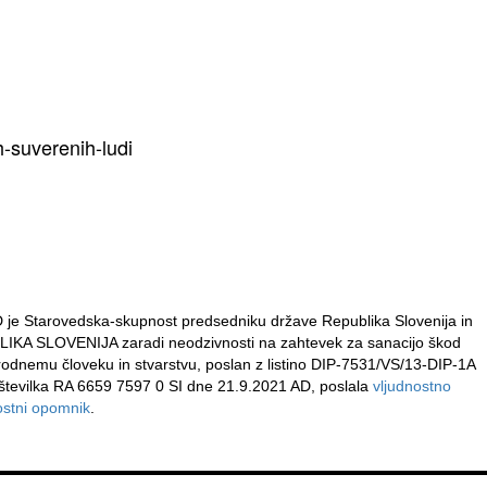
t
-suverenih-ludi
je Starovedska-skupnost predsedniku države Republika Slovenija in
LIKA SLOVENIJA zaradi neodzivnosti na
zahtevek za sanacijo škod
dnemu človeku in stvarstvu, poslan z listino DIP-7531/VS/13-DIP-1A
o številka RA 6659 7597 0 SI dne 21.9.2021 AD, poslala
vljudnostno
nostni opomnik
.