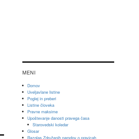
MENI
Domov
Uveljavlane listine
Poglej in preberi
Listine človeka
Pravne maksime
Upoštevanje danosti pravega časa
Starovedski koledar
Glosar
Razglas Združenih narodov o pravicah