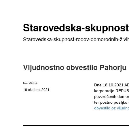
Starovedska-skupnos
Starovedska-skupnost-rodov-domorodnih-živih
Vljudnostno obvestilo Pahorju
staresina
Dne 18.10.2021 AD 
18 oktobra, 2021
korporacije REPUB
povzročenih domoro
ter poštno pošiljk
obvestilo oz vljud