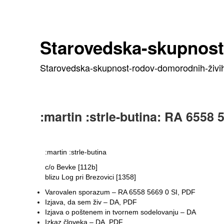
Starovedska-skupnos
Starovedska-skupnost-rodov-domorodnih-živih
:martin :strle-butina: RA 6558 
:martin :strle-butina
c/o Bevke [112b]
blizu Log pri Brezovici [1358]
Varovalen sporazum – RA 6558 5669 0 SI, PDF
Izjava, da sem živ – DA, PDF
Izjava o poštenem in tvornem sodelovanju – DA
Izkaz človeka – DA, PDF