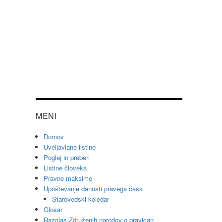
MENI
Domov
Uveljavlane listine
Poglej in preberi
Listine človeka
Pravne maksime
Upoštevanje danosti pravega časa
Starovedski koledar
Glosar
Razglas Združenih narodov o pravicah