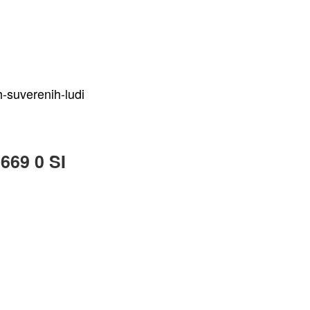
t
-suverenih-ludi
5669 0 SI