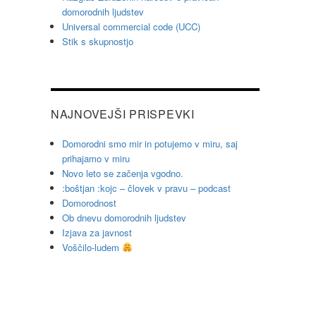
domorodnih ljudstev
Universal commercial code (UCC)
Stik s skupnostjo
NAJNOVEJŠI PRISPEVKI
Domorodni smo mir in potujemo v miru, saj
prihajamo v miru
Novo leto se začenja vgodno.
:boštjan :kojc – človek v pravu – podcast
Domorodnost
Ob dnevu domorodnih ljudstev
Izjava za javnost
Voščilo-ludem