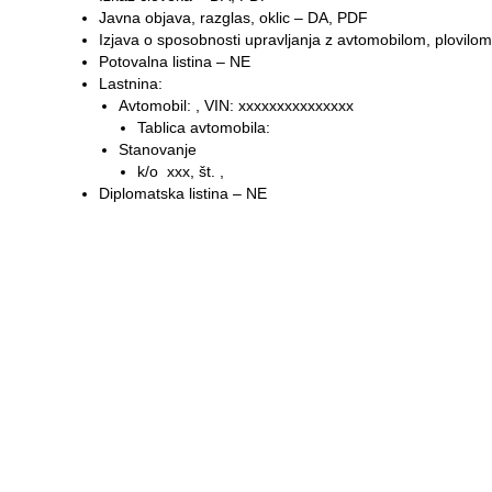
Javna objava, razglas, oklic – DA, PDF
Izjava o sposobnosti upravljanja z avtomobilom, plovilo
Potovalna listina – NE
Lastnina:
Avtomobil: , VIN: xxxxxxxxxxxxxxx
Tablica avtomobila:
Stanovanje
k/o xxx, št. ,
Diplomatska listina – NE